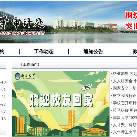
构
工作动态
通知公告
【工作动态】
毕业加冕 奔
-10
人人讲安全 
-01
国家安全一切
-31
树立和践行正
-22
学校召开审计
-07
策马扬鞭 勇
-18
南昌大学20
-28
人才聚、科研
-11
东华理工大学