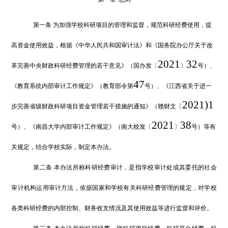
第一条
为加强学校科研项目的管理和监督，规范科研经费使用，提
高资金使用效益，根据《中华人民共和国审计法》
和
《
国
务院办公厅关于改
20
21
32
革完善中央财政科研经费管理的若干意见》（
国
办发〔
〕
号）
、
47
《教育系统内部审计工作规定》（教育部令第
号）、
《
江西省关于进一
2021
)
1
步完善省级财政科研项目资金管理若干措施的通知
》（
赣财文〔
2021
38
号
）、
《南昌大学内部审计工作规定》（南大校发〔
〕
号）
等有
关规定，结合学校实际，制定本办法。
第二条
本办法所称科研经费审计，是指学校审计处或其委托的社会
审计
机构运用审计方法，依据国家和学校有关科研经费管理
的
规定，对学校
各类科研经费的内部控制、财务收支情况及其使用效益等进行监督和评价。